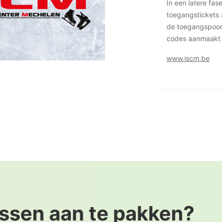
In een latere fa
toegangstickets 
de toegangspoor
codes aanmaakt b
www.iscm.be
ssen aan te pakken?